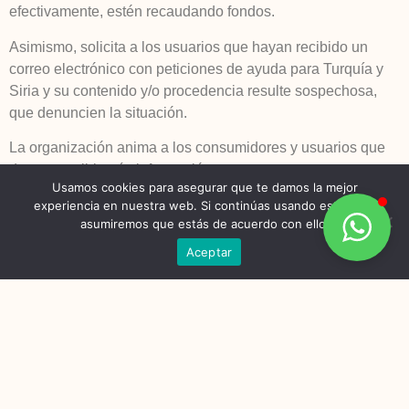
efectivamente, estén recaudando fondos.
Asimismo, solicita a los usuarios que hayan recibido un
correo electrónico con peticiones de ayuda para Turquía y
Siria y su contenido y/o procedencia resulte sospechosa,
que denuncien la situación.
La organización anima a los consumidores y usuarios que
deseen recibir más información que contacten con
Usamos cookies para asegurar que te damos la mejor
CONSUMUR, bien presencialmente acudiendo a la sede de
experiencia en nuestra web. Si continúas usando este sitio,
la misma (C/ Torre de Romo, 74 bajo, 30011 Murcia), a
asumiremos que estás de acuerdo con ello.
través del Teléfono de Atención al Consumidor y Usuario
Aceptar
968 22 30 82 o por la web
www.consumur.org
.
Facebook
Twitter
LinkedIn