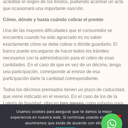
acreditar el origen de los fondos, pudiendo acarrear un acta
que ocasionará una importante sanción.
Cómo, dónde y hasta cuándo cobrar el premio
Una de las mayores dificultades que el consumidor se
encuentra cuando ha sido agraciado es no saber
exactamente cómo se debe cobrar o dónde guardarlo. El
banco puede encargarse de hacer todos los trámites
necesarios con la administración para el cobro de esas
cantidades. En el caso de que en vez de un décimo, tenga
una participación, corresponde al emisor de esa
participación darle la cantidad correspondiente.
Todos los décimos premiados tienen un plazo de caducidad,
que viene indicado en el reverso. En el caso de los de la
Lotería de Navidad, ofrecen
tres meses
como máximo para
el cobro. Si se pasa el plazo, se perderán los derechos a
Usamos cookies para asegurar que te damos la mejor
recibir el premio.
experiencia en nuestra web. Si continúas usando este sitio,
asumiremos que estás de acuerdo con ello.
Si tiene alguna duda o desea presentar una reclamación, el